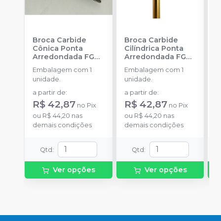
Broca Carbide
Broca Carbide
B
Cônica Ponta
Cilíndrica Ponta
M
Arredondada FG
Arredondada FG
C
KK
-
JET
KK
-
JET
Embalagem com 1
Embalagem com 1
E
unidade.
unidade.
u
a partir de
:
a partir de
:
a
R$ 42,87
R$ 42,87
R
no
Pix
no
Pix
ou
R$ 44,20
nas
ou
R$ 44,20
nas
o
demais condições
demais condições
d
Qtd
:
Qtd
:
Ver opções
Ver opções