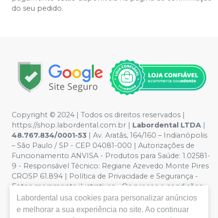
do seu pedido.
Copyright © 2024 | Todos os direitos reservados |
https://shop.labordental.com.br |
Labordental LTDA
|
48.767.834/0001-53
| Av. Aratãs, 164/160 – Indianópolis
– São Paulo / SP - CEP 04081-000 | Autorizações de
Funcionamento ANVISA - Produtos para Saúde: 1.02581-
9 - Responsável Técnico:
Regiane Azevedo Monte Pires
CROSP 61.894
| Política de Privacidade e Segurança -
Fotos meramente ilustrativas - Os preços e condições
da loja virtual estão sujeitos a alterações. Em caso de
Labordental
usa cookies para personalizar anúncios
divergência de preços no site, o valor válido é o do
e melhorar a sua experiência no site. Ao continuar
Carrinho de Compra. Não vendemos por atacado, por