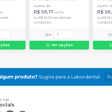
a partir de
:
a partir 
R$ 59,17
R$ 59,
ix
no
Pix
emais
ou
R$ 61,00
nas demais
ou
R$ 61
condições
condiçõ
Qtd
:
Q
pções
Ver opções
algum produto?
Sugira para a
Labordental
Su
 nas
ociais