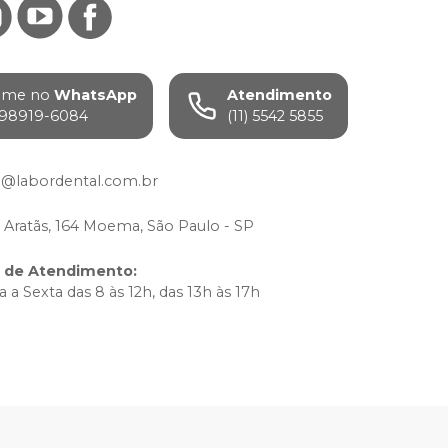
ame no
WhatsApp
Atendimento
) 98919-6084
(11) 5542 5855
e@labordental.com.br
 Aratãs, 164 Moema, São Paulo - SP
o de Atendimento
:
 a Sexta das 8 às 12h, das 13h às 17h