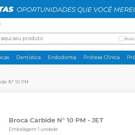
s
Busc
ocas
Dentística
Endodontia
Prótese Clínica
Pró
ide N° 10 PM
Broca Carbide N° 10 PM
-
JET
Embalagem 1 unidade