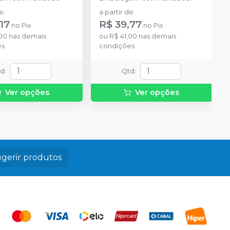
de
:
a partir de
:
17
R$ 39,77
no
Pix
no
Pix
,00
nas demais
ou
R$ 41,00
nas demais
es
condições
td
:
Qtd
:
Ver opções
Ver opções
gerir produtos