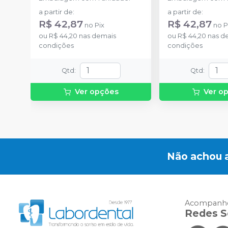
a partir de
:
a partir de
:
R$ 42,87
R$ 42,87
no
Pix
no
P
ou
R$ 44,20
nas demais
ou
R$ 44,20
nas d
condições
condições
Qtd
:
Qtd
:
Ver opções
Ver o
Não achou 
Acompanhe
Redes S