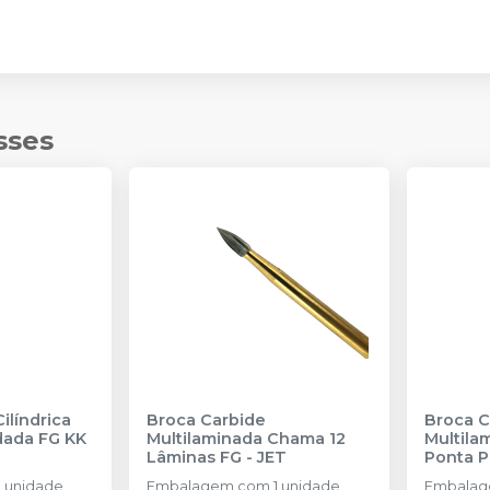
sses
ilíndrica
Broca Carbide
Broca C
dada FG KK
Multilaminada Chama 12
Multilam
Lâminas FG
-
JET
Ponta P
-
JET
 unidade.
Embalagem com 1 unidade
Embalag