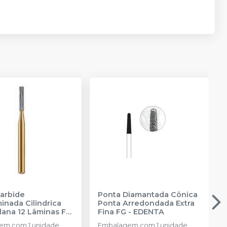
arbide
Ponta Diamantada Cônica
inada Cilindrica
Ponta Arredondada Extra
lana 12 Lâminas FG
Fina FG
-
EDENTA
em com 1 unidade
Embalagem com 1 unidade.