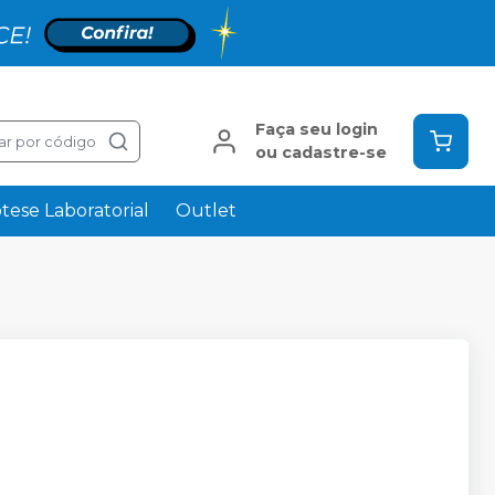
Faça seu login
ar por código
ou cadastre-se
tese Laboratorial
Outlet