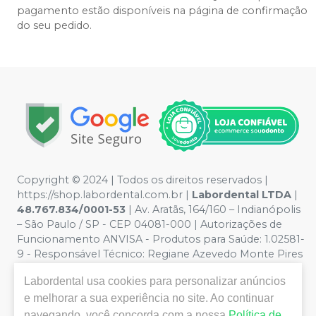
pagamento estão disponíveis na página de confirmação
do seu pedido.
Copyright © 2024 | Todos os direitos reservados |
https://shop.labordental.com.br |
Labordental LTDA
|
48.767.834/0001-53
| Av. Aratãs, 164/160 – Indianópolis
– São Paulo / SP - CEP 04081-000 | Autorizações de
Funcionamento ANVISA - Produtos para Saúde: 1.02581-
9 - Responsável Técnico:
Regiane Azevedo Monte Pires
CROSP 61.894
| Política de Privacidade e Segurança -
Labordental
usa cookies para personalizar anúncios
Fotos meramente ilustrativas - Os preços e condições
da loja virtual estão sujeitos a alterações. Em caso de
e melhorar a sua experiência no site. Ao continuar
divergência de preços no site, o valor válido é o do
navegando, você concorda com a nossa
Política de