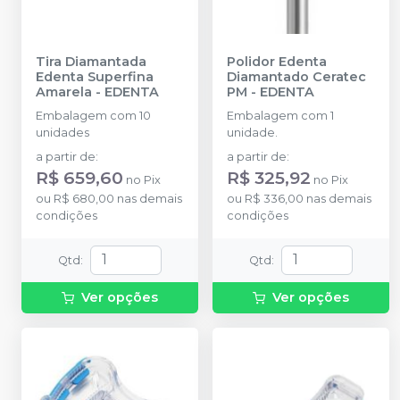
Tira Diamantada
Polidor Edenta
Edenta Superfina
Diamantado Ceratec
Amarela
-
EDENTA
PM
-
EDENTA
Embalagem com 10
Embalagem com 1
unidades
unidade.
a partir de
:
a partir de
:
R$ 659,60
R$ 325,92
no
Pix
no
Pix
ou
R$ 680,00
nas demais
ou
R$ 336,00
nas demais
condições
condições
Qtd
:
Qtd
:
Ver opções
Ver opções