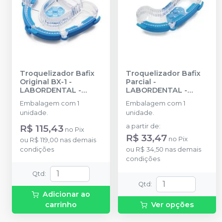
Troquelizador Bafix
Troquelizador Bafix
Original BX-1
-
Parcial
-
LABORDENTAL -
LABORDENTAL -
DTDS
DTDS
Embalagem com 1
Embalagem com 1
unidade.
unidade.
R$ 115,43
a partir de
:
no
Pix
R$ 33,47
no
Pix
ou
R$ 119,00
nas demais
condições
ou
R$ 34,50
nas demais
condições
Qtd
:
Qtd
:
Adicionar ao
carrinho
Ver opções