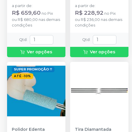
a partir de
:
a partir de
:
R$ 659,60
R$ 228,92
no
Pix
no
Pix
ou
R$ 680,00
nas demais
ou
R$ 236,00
nas demais
condições
condições
Qtd
:
Qtd
:
Ver opções
Ver opções
SUPER PROMOÇÃO !!
ATÉ
-
10
%
Polidor Edenta
Tira Diamantada