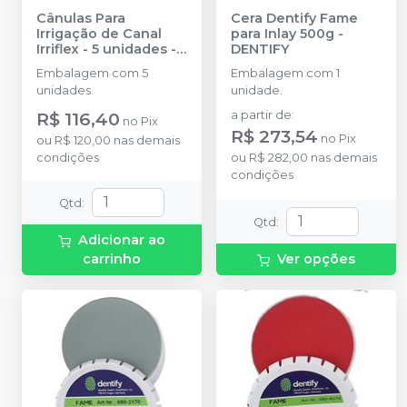
Cânulas Para
Cera Dentify Fame
Irrigação de Canal
para Inlay 500g
-
Irriflex - 5 unidades
-
DENTIFY
PRODUITS DENTAIRES
Embalagem com 5
Embalagem com 1
unidades.
unidade.
R$ 116,40
a partir de
:
no
Pix
R$ 273,54
no
Pix
ou
R$ 120,00
nas demais
condições
ou
R$ 282,00
nas demais
condições
Qtd
:
Qtd
:
Adicionar ao
carrinho
Ver opções