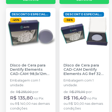
DESCONTO ESPECIAL ! VENCIMENTO 30/11/26
DESCONTO ESPECIAL ! VENCIMENTO 30/09/26
-
45
%
-
56
%
Disco de Cera para
Disco de Cera para
Dentify Elements
CAD-CAM Dentify
CAD-CAM 98,5x12mm
Elements AG Ref 322-
Ref 312-0312 Azul
-
0113 13mm Cinza
-
Embalagem com 1
Embalagem com 1
DENTIFY
DENTIFY
unidade.
unidade.
de
:
R$ 255,00
por
:
de
:
R$ 275,00
por
:
R$ 135,80
R$ 116,40
no
Pix
no
Pix
ou
R$ 140,00
nas demais
ou
R$ 120,00
nas demais
condições
condições