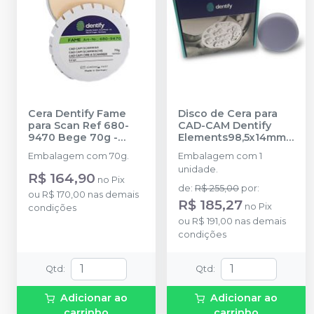
Cera Dentify Fame
Disco de Cera para
para Scan Ref 680-
CAD-CAM Dentify
9470 Bege 70g
-
Elements98,5x14mm
DENTIFY
Ref 312-0314 Azul
-
Embalagem com 70g.
Embalagem com 1
DENTIFY
unidade.
R$ 164,90
no
Pix
de
:
R$ 255,00
por
:
ou
R$ 170,00
nas demais
R$ 185,27
no
Pix
condições
ou
R$ 191,00
nas demais
condições
Qtd
:
Qtd
:
Adicionar ao
Adicionar ao
carrinho
carrinho