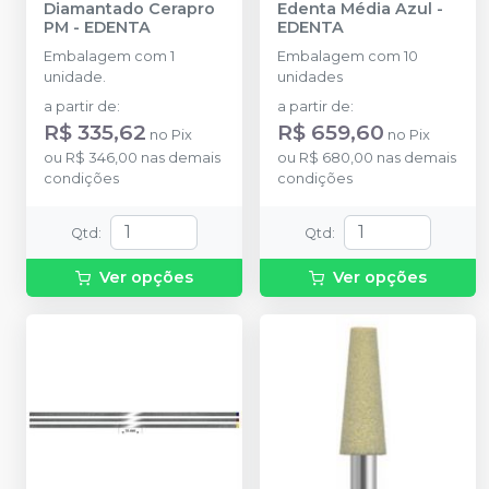
Diamantado Cerapro
Edenta Média Azul
-
PM
-
EDENTA
EDENTA
Embalagem com 1
Embalagem com 10
unidade.
unidades
a partir de
:
a partir de
:
R$ 335,62
R$ 659,60
no
Pix
no
Pix
ou
R$ 346,00
nas demais
ou
R$ 680,00
nas demais
condições
condições
Qtd
:
Qtd
:
Ver opções
Ver opções