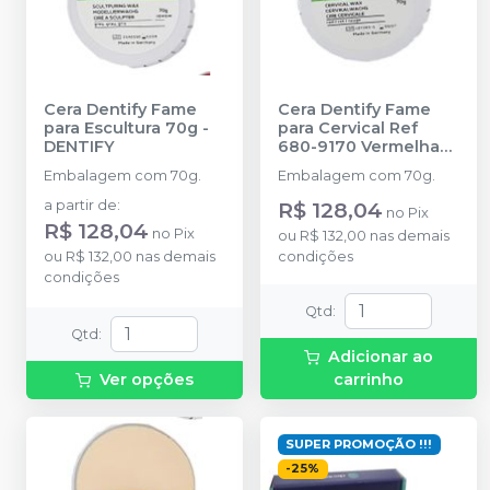
Cera Dentify Fame
Cera Dentify Fame
para Escultura 70g
-
para Cervical Ref
DENTIFY
680-9170 Vermelha
70g
-
DENTIFY
Embalagem com 70g.
Embalagem com 70g.
a partir de
:
R$ 128,04
no
Pix
R$ 128,04
no
Pix
ou
R$ 132,00
nas demais
ou
R$ 132,00
nas demais
condições
condições
Qtd
:
Qtd
:
Adicionar ao
Ver opções
carrinho
SUPER PROMOÇÃO !!!
-
25
%