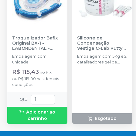
Troquelizador Bafix
Silicone de
Original BX-1
-
Condensação
LABORDENTAL -
Vestige C-Lab Putty
DTDS
85 5Kg + 2
Embalagem com 1
Embalagem com 5Kg e 2
catalisadores 60ml
unidade.
catalisadores gel de
cada (Ref. 2L1001)
-
60ml cada.
TRAYART
R$ 115,43
no
Pix
ou
R$ 119,00
nas demais
condições
Qtd
:
Adicionar ao
carrinho
Esgotado