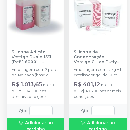
Silicone Adição
Silicone de
Vestige Duple 15SH
Condensação
(Ref 1l6000)
-
Vestige C-Lab Putty
TRAYART
85 1,5Kg + 1
Embalagem com 2 potes
Embalagem com 1,5kg + 1
Catalisador 60ml (Ref.
de 1kg cada (base e
catalisador gel de 60ml.
2L1012)
-
TRAYART
catalisador)
R$ 1.013,65
R$ 481,12
no
Pix
no
Pix
ou
R$ 1.045,00
nas
ou
R$ 496,00
nas demais
demais condições
condições
Qtd
:
Qtd
:
Adicionar ao
Adicionar ao
carrinho
carrinho