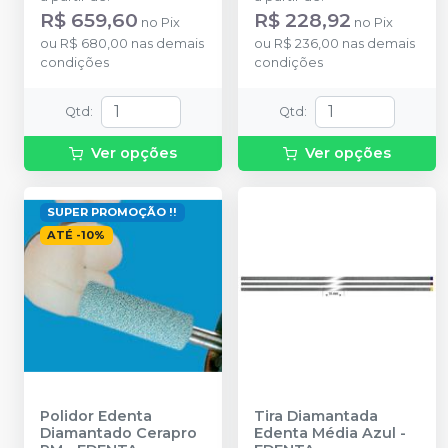
R$ 659,60
R$ 228,92
no
Pix
no
Pix
ou
R$ 680,00
nas demais
ou
R$ 236,00
nas demais
condições
condições
Qtd
:
Qtd
:
Ver opções
Ver opções
SUPER PROMOÇÃO !!
ATÉ
-
10
%
Polidor Edenta
Tira Diamantada
Diamantado Cerapro
Edenta Média Azul
-