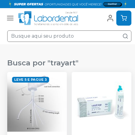
Busca por "
trayart
"
LEVE 5 E PAGUE 3