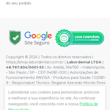
do seu pedido.
Copyright © 2024 | Todos os direitos reservados |
https://shop.labordental.com.br |
Labordental LTDA
|
48.767.834/0001-53
| Av. Aratãs, 164/160 – Indianópolis
– São Paulo / SP - CEP 04081-000 | Autorizações de
Funcionamento ANVISA - Produtos para Saúde: 1.02581-
9 - Responsável Técnico:
Regiane Azevedo Monte Pires
CROSP 61.894
| Política de Privacidade e Segurança -
Labordental
usa cookies para personalizar anúncios
Fotos meramente ilustrativas - Os preços e condições
da loja virtual estão sujeitos a alterações. Em caso de
e melhorar a sua experiência no site. Ao continuar
divergência de preços no site, o valor válido é o do
navegando, você concorda com a nossa
Política de
Carrinho de Compra. Não vendemos por atacado, por
Privacidade
.