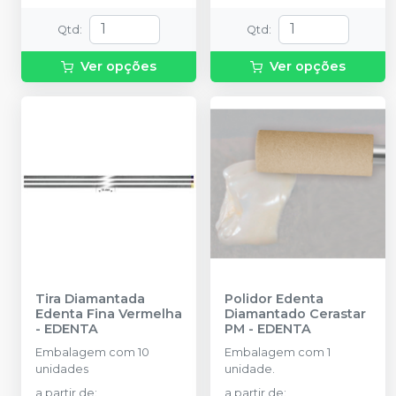
Qtd
:
Qtd
:
Ver opções
Ver opções
Tira Diamantada
Polidor Edenta
Edenta Fina Vermelha
Diamantado Cerastar
-
EDENTA
PM
-
EDENTA
Embalagem com 10
Embalagem com 1
unidades
unidade.
a partir de
:
a partir de
: