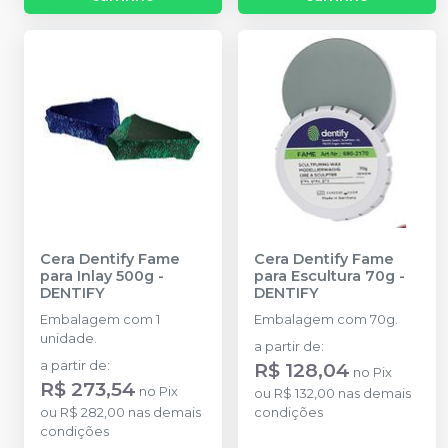
Cera Dentify Fame
Cera Dentify Fame
para Inlay 500g
-
para Escultura 70g
-
DENTIFY
DENTIFY
Embalagem com 1
Embalagem com 70g.
unidade.
a partir de
:
a partir de
:
R$ 128,04
no
Pix
R$ 273,54
no
Pix
ou
R$ 132,00
nas demais
ou
R$ 282,00
nas demais
condições
condições