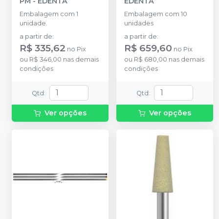
PM
-
EDENTA
EDENTA
Embalagem com 1
Embalagem com 10
unidade.
unidades
a partir de
:
a partir de
:
R$ 335,62
R$ 659,60
no
Pix
no
Pix
ou
R$ 346,00
nas demais
ou
R$ 680,00
nas demais
condições
condições
Qtd
:
Qtd
:
Ver opções
Ver opções