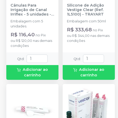
Cânulas Para
Silicone de Adição
Irrigação de Canal
Vestige Clear (Ref.
Irriflex - 5 unidades
-
1L5100)
-
TRAYART
PRODUITS DENTAIRES
Embalagem com 5
Embalagem com 50ml
unidades.
R$ 333,68
no
Pix
R$ 116,40
no
Pix
ou
R$ 344,00
nas demais
ou
R$ 120,00
nas demais
condições
condições
Qtd
:
Qtd
:
Adicionar ao
Adicionar ao
carrinho
carrinho