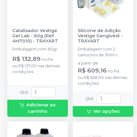
Catalisador Vestige
Silicone de Adição
Gel Lab - 60g (Ref.
Vestige Gengivest
-
4M7010)
-
TRAYART
TRAYART
Embalagem com 60gr.
Embalagem com 2
cartuchos de 50ml +
R$ 132,89
no
Pix
separador 10ml.
a partir de
:
ou
R$ 137,00
nas demais
R$ 609,16
no
Pix
condições
ou
R$ 628,00
nas demais
condições
Qtd
:
Qtd
:
Adicionar ao
carrinho
Ver opções