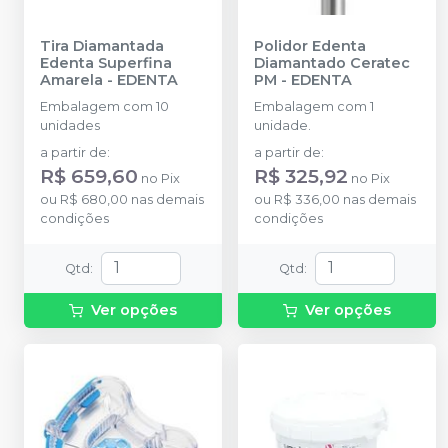
Tira Diamantada
Polidor Edenta
Edenta Superfina
Diamantado Ceratec
Amarela
-
EDENTA
PM
-
EDENTA
Embalagem com 10
Embalagem com 1
unidades
unidade.
a partir de
:
a partir de
:
R$ 659,60
R$ 325,92
no
Pix
no
Pix
ou
R$ 680,00
nas demais
ou
R$ 336,00
nas demais
condições
condições
Qtd
:
Qtd
:
Ver opções
Ver opções