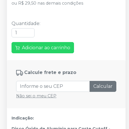
ou
R$ 29,50
nas demais condições
Quantidade
:
Adicionar ao carrinho
Calcule frete e prazo
Calcular
Não sei o meu CEP
Indicação:
Disco Óxido de Alumínio para Corte Cutoff -