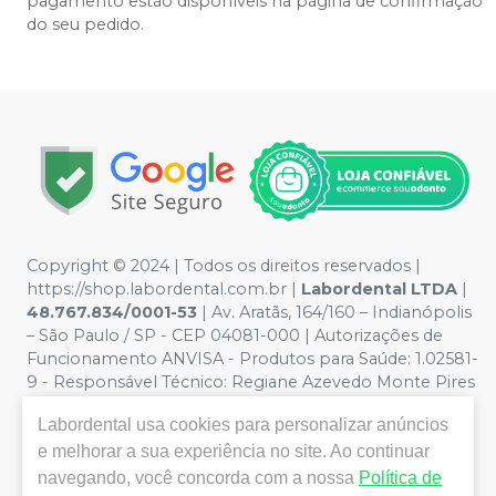
pagamento estão disponíveis na página de confirmação
do seu pedido.
Copyright © 2024 | Todos os direitos reservados |
https://shop.labordental.com.br |
Labordental LTDA
|
48.767.834/0001-53
| Av. Aratãs, 164/160 – Indianópolis
– São Paulo / SP - CEP 04081-000 | Autorizações de
Funcionamento ANVISA - Produtos para Saúde: 1.02581-
9 - Responsável Técnico:
Regiane Azevedo Monte Pires
CROSP 61.894
| Política de Privacidade e Segurança -
Labordental
usa cookies para personalizar anúncios
Fotos meramente ilustrativas - Os preços e condições
da loja virtual estão sujeitos a alterações. Em caso de
e melhorar a sua experiência no site. Ao continuar
divergência de preços no site, o valor válido é o do
navegando, você concorda com a nossa
Política de