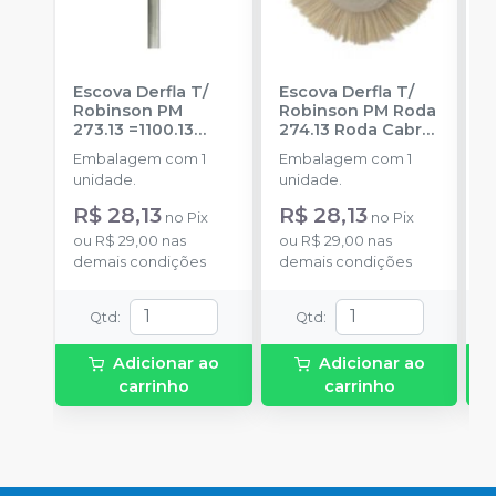
Escova Derfla T/
Escova Derfla T/
E
Robinson PM
Robinson PM Roda
P
273.13 =1100.13
274.13 Roda Cabra
2
Roda Cabra 19mm
-
22mm
-
A. BECHT
C
Embalagem com 1
Embalagem com 1
E
A. BECHT
unidade.
unidade.
u
R$ 28,13
R$ 28,13
R
no
Pix
no
Pix
ou
R$ 29,00
nas
ou
R$ 29,00
nas
o
demais condições
demais condições
d
Qtd
:
Qtd
:
Adicionar ao
Adicionar ao
carrinho
carrinho