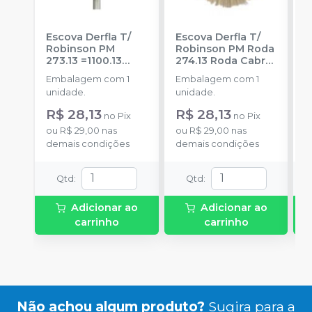
Escova Derfla T/
Escova Derfla T/
P
Robinson PM
Robinson PM Roda
C
273.13 =1100.13
274.13 Roda Cabra
C
Roda Cabra 19mm
-
22mm
-
A. BECHT
S
Embalagem com 1
Embalagem com 1
E
A. BECHT
0
unidade.
unidade.
u
S
R$ 28,13
R$ 28,13
no
Pix
no
Pix
ou
R$ 29,00
nas
ou
R$ 29,00
nas
o
demais condições
demais condições
d
Qtd
:
Qtd
:
Adicionar ao
Adicionar ao
carrinho
carrinho
Não achou algum produto?
Sugira para a