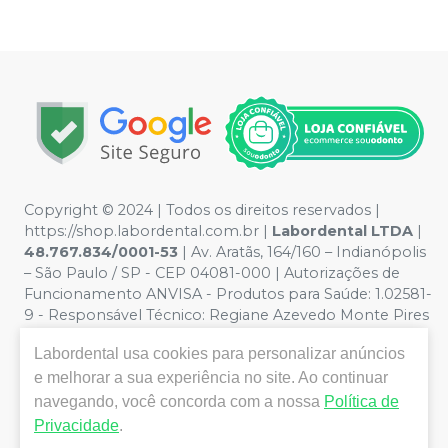
Copyright © 2024 | Todos os direitos reservados |
https://shop.labordental.com.br |
Labordental LTDA
|
48.767.834/0001-53
| Av. Aratãs, 164/160 – Indianópolis
– São Paulo / SP - CEP 04081-000 | Autorizações de
Funcionamento ANVISA - Produtos para Saúde: 1.02581-
9 - Responsável Técnico:
Regiane Azevedo Monte Pires
CROSP 61.894
| Política de Privacidade e Segurança -
Labordental
usa cookies para personalizar anúncios
Fotos meramente ilustrativas - Os preços e condições
da loja virtual estão sujeitos a alterações. Em caso de
e melhorar a sua experiência no site. Ao continuar
divergência de preços no site, o valor válido é o do
navegando, você concorda com a nossa
Política de
Carrinho de Compra. Não vendemos por atacado, por
Privacidade
.
isso nos reservamos o direito de não atender compras