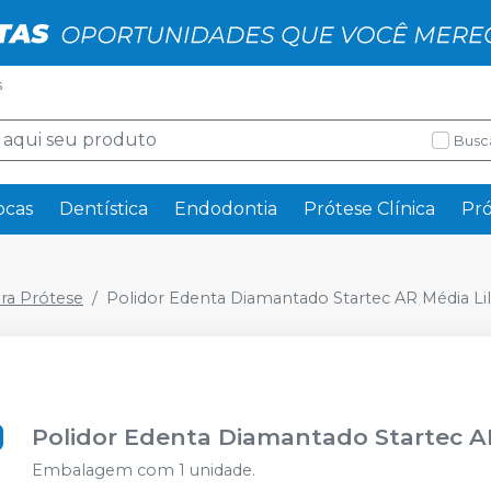
s
Busc
ocas
Dentística
Endodontia
Prótese Clínica
Pró
ra Prótese
Polidor Edenta Diamantado Startec AR Média Lil
Polidor Edenta Diamantado Startec AR
Embalagem com 1 unidade.