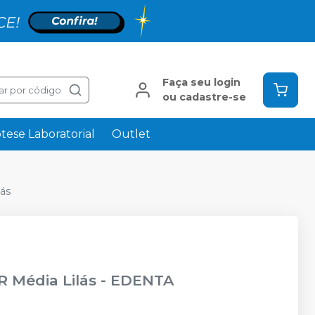
Faça seu login
ar por código
ou cadastre-se
tese Laboratorial
Outlet
ás
 Média Lilás
-
EDENTA