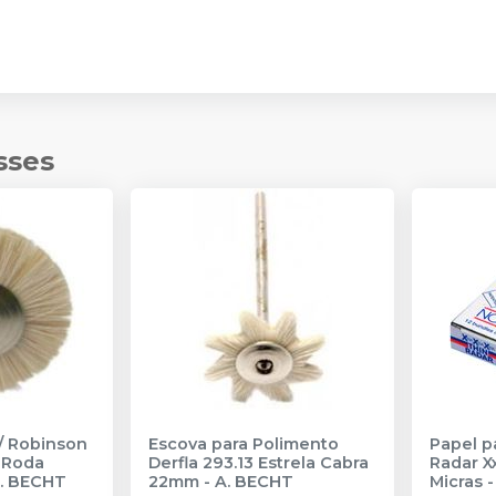
sses
/ Robinson
Escova para Polimento
Papel p
a
Derfla 293.13 Estrela Cabra
Radar X
. BECHT
22mm
-
A. BECHT
Micras