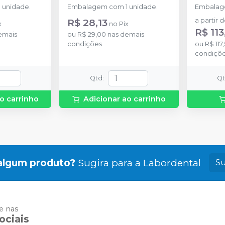
 unidade.
Embalagem com 1 unidade.
Embalag
R$ 28,13
a partir 
x
no
Pix
R$ 113
emais
ou
R$ 29,00
nas demais
condições
ou
R$ 117
condiçõ
Qtd
:
Q
o carrinho
Adicionar ao carrinho
algum produto?
Sugira para a
Labordental
Su
 nas
ociais