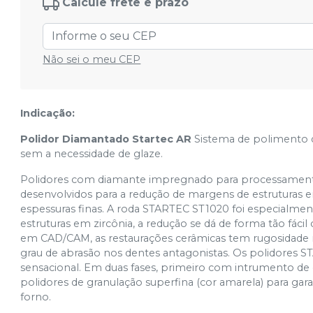
Calcule frete e prazo
Não sei o meu CEP
Indicação:
Polidor Diamantado Startec AR
Sistema de polimento d
sem a necessidade de glaze.
Polidores com diamante impregnado para processamento
desenvolvidos para a redução de margens de estruturas
espessuras finas. A roda STARTEC ST1020 foi especialme
estruturas em zircônia, a redução se dá de forma tão fác
em CAD/CAM, as restaurações cerâmicas tem rugosidade na
grau de abrasão nos dentes antagonistas. Os polidore
sensacional. Em duas fases, primeiro com intrumento de 
polidores de granulação superfina (cor amarela) para gara
forno.