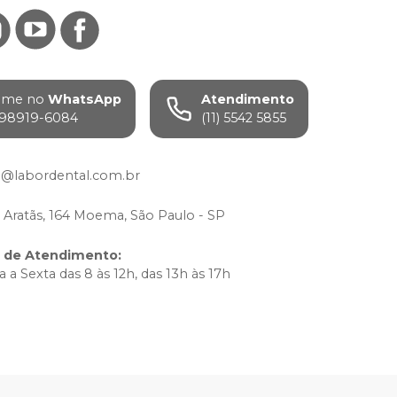
ame no
WhatsApp
Atendimento
) 98919-6084
(11) 5542 5855
e@labordental.com.br
 Aratãs, 164 Moema, São Paulo - SP
o de Atendimento
:
 a Sexta das 8 às 12h, das 13h às 17h