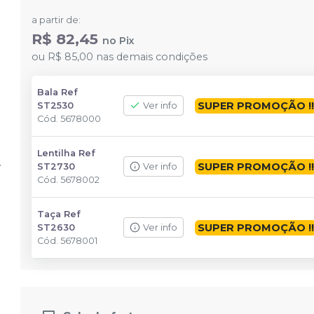
a partir de:
R$ 82,45
no
Pix
ou
R$ 85,00
nas demais condições
Bala Ref
SUPER PROMOÇÃO !
ST2530
Ver info
Cód.
5678000
Lentilha Ref
SUPER PROMOÇÃO !
ST2730
Ver info
Cód.
5678002
Taça Ref
SUPER PROMOÇÃO !
ST2630
Ver info
Cód.
5678001