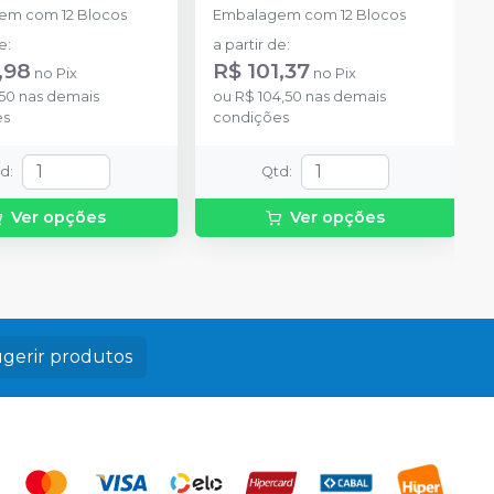
em com 12 Blocos
Embalagem com 12 Blocos
de
:
a partir de
:
,98
R$ 101,37
no
Pix
no
Pix
,50
nas demais
ou
R$ 104,50
nas demais
es
condições
td
:
Qtd
:
Ver opções
Ver opções
gerir produtos