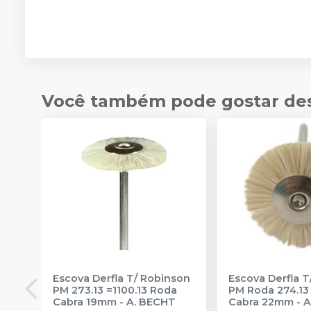
Você também pode gostar de
Escova Derfla T/ Robinson
Escova Derfla T
PM 273.13 =1100.13 Roda
PM Roda 274.13 Rod
Cabra 19mm
-
A. BECHT
Cabra 22mm
-
A