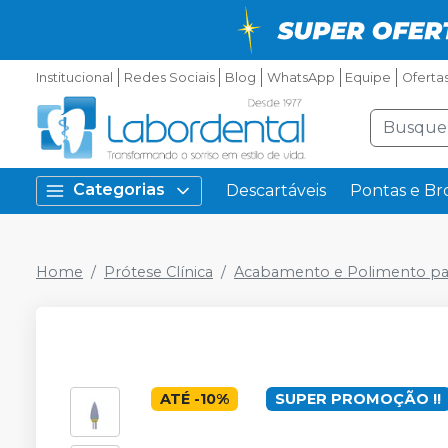
Institucional
Redes Sociais
Blog
WhatsApp
Equipe
Oferta
Categorias
Descartáveis
Pontas e Br
Home
Prótese Clínica
Acabamento e Polimento pa
ATÉ
-
10
%
SUPER PROMOÇÃO !!