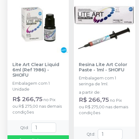
Lite Art Clear Liquid
Resina Lite Art Color
6ml (Ref 1986)
-
Paste - 1ml
-
SHOFU
SHOFU
Embalagem com 1
Embalagem com 1
seringa de 1ml.
Unidade
a partir de
:
R$ 266,75
R$ 266,75
no
Pix
no
Pix
ou
R$ 275,00
nas demais
ou
R$ 275,00
nas demais
condições
condições
Qtd
:
Qtd
: