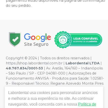
pagamento estão disponíveis na página de confirmação
do seu pedido.
Copyright © 2024 | Todos os direitos reservados |
https://shop.labordental.com.br |
Labordental LTDA
|
48.767.834/0001-53
| Av. Aratãs, 164/160 – Indianópolis
– São Paulo / SP - CEP 04081-000 | Autorizações de
Funcionamento ANVISA - Produtos para Saúde: 1.02581-
9 - Responsável Técnico:
Regiane Azevedo Monte Pires
CROSP 61.894
| Política de Privacidade e Segurança -
Labordental
usa cookies para personalizar anúncios
Fotos meramente ilustrativas - Os preços e condições
e melhorar a sua experiência no site. Ao continuar
da loja virtual estão sujeitos a alterações. Em caso de
divergência de preços no site, o valor válido é o do
navegando, você concorda com a nossa
Política de